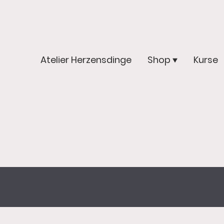
Atelier Herzensdinge
Shop
Kurse